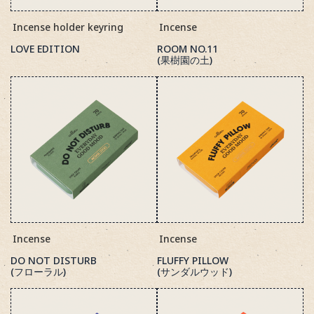
Incense holder keyring
Incense
LOVE EDITION
ROOM NO.11
(果樹園の土)
Incense
Incense
DO NOT DISTURB
FLUFFY PILLOW
(フローラル)
(サンダルウッド)