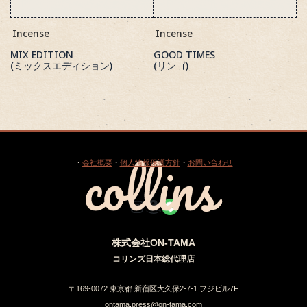
Incense
Incense
MIX EDITION
GOOD TIMES
(ミックスエディション)
(リンゴ)
・
会社概要
・
個人情報保護方針
・
お問い合わせ
Instagram
Amazon
Link
株式会社ON-TAMA
コリンズ日本総代理店
〒169-0072 東京都 新宿区大久保2-7-1 フジビル7F
ontama.press@on-tama.com